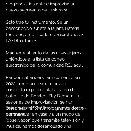
elegidos al instante e improvisa un
nuevo segmento de funk rock!
Solo trae tu instrumento. Sé un
desconocido. Únete a la jam. Batería,
teclados, amplificadores, micrófonos y
PA/DI incluidos.
Mantente al tanto de las nuevas jams
uniéndote a la lista de correo
electrónico de la comunidad RSJ aquí.
Random Strangers Jam comenzó en
2022 como una experiencia de
concierto experimental a cargo del
baterista de Berklee, Sky Demetri. Las
sesiones de improvisación se han
Tras años de COVID, obligando a todos a
celebrado ininterrumpidamente desde
permanecer en casa y a un modo de
entonces.
"observador" que transmite televisión y
música, hemos desarrollado una