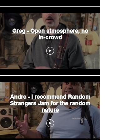
Greg - Open atmosphere, no
in-crowd
Andre - I recommend Random
Strangers Jam for the random
nature