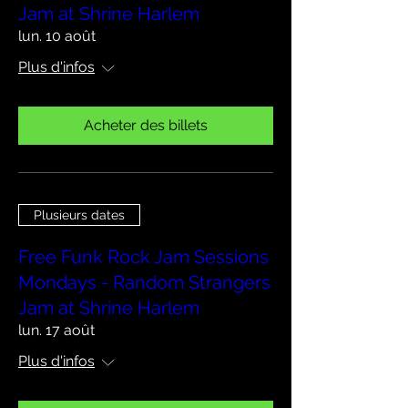
Jam at Shrine Harlem
lun. 10 août
Plus d'infos
Acheter des billets
Plusieurs dates
Free Funk Rock Jam Sessions
Mondays - Random Strangers
Jam at Shrine Harlem
lun. 17 août
Plus d'infos