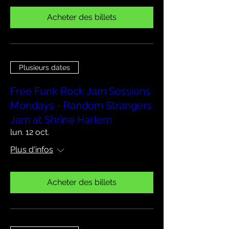
Acheter des billets
Plusieurs dates
Free Funk Rock Jam Sessions
Mondays - Random Strangers
Jam at Shrine Harlem
lun. 12 oct.
Plus d'infos
Acheter des billets