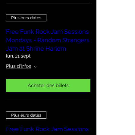
Plusieurs dates
Free Funk Rock Jam Sessions
Mondays - Random Strangers
Jam at Shrine Harlem
lun. 21 sept.
Plus d'infos
Acheter des billets
Plusieurs dates
Free Funk Rock Jam Sessions